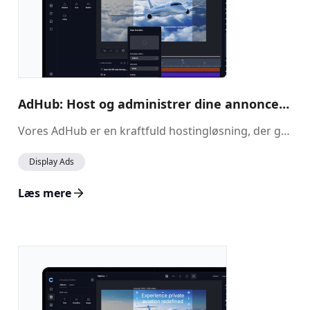
AdHub: Host og administrer dine annoncer med lethed
Vores AdHub er en kraftfuld hostingløsning, der gør det muligt at lagre og administrere dine annoncer uden de typiske størrelsesbegrænsninger, som de fleste annonceudbydere pålægger. Med AdHub kan du generere annoncemærker til problemfri integration i udbyderplatforme, samtidig med at du bevarer fuld kontrol over dine annoncer i realtid.
Display Ads
Læs mere