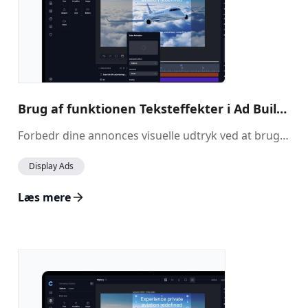
Brug af funktionen Teksteffekter i Ad Builder
Forbedr dine annonces visuelle udtryk ved at bruge funktionen Teksteffekter i Ad Builder. Denne funktion gør det muligt at anvende forskellige effekter på dine tekstelementer, så de skiller sig ud og matcher din brands designæstetik.
Display Ads
Læs mere