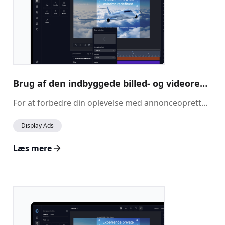
Brug af den indbyggede billed- og videoredigeringsfunktion i Ad Builder
For at forbedre din oplevelse med annonceoprettelse indeholder vores platform en indbygget billed- og videoredigeringsfunktion. Denne funktion gør det muligt at redigere billeder og videoer direkte i Ad Builder og giver kraftfulde værktøjer til at tilpasse dine medier og afstemme dem med din brands æstetik.
Display Ads
Læs mere