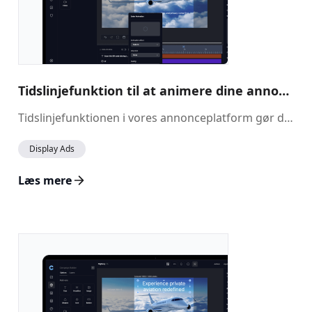
Tidslinjefunktion til at animere dine annoncer
Tidslinjefunktionen i vores annonceplatform gør det muligt at skabe engagerende, animerede annoncer ved at styre, hvordan elementer vises, bevæger sig og forlader skærmen. Med fuld animationskontrol og en forhåndsvisning i realtid kan du sikre, at dine annoncer er dynamiske og fanger opmærksomheden.
Display Ads
Læs mere