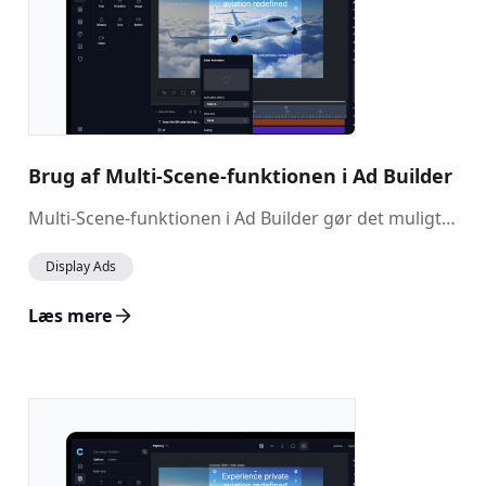
Brug af Multi-Scene-funktionen i Ad Builder
Multi-Scene-funktionen i Ad Builder gør det muligt at skabe dynamiske og engagerende annoncer ved at tilføje flere scener til dit design. Funktionen er især nyttig, når annoncers udtryk ændrer sig markant gennem varigheden, da den hjælper med at strukturere indholdet på en mere visuelt tiltalende måde. Derudover kan du definere sømløse overgange mellem scener for at skabe et glat og professionelt flow.
Display Ads
Læs mere