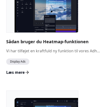
Sådan bruger du Heatmap-funktionen
Vi har tilføjet en kraftfuld ny funktion til vores Adhub-aktiverede kampagner: Heatmap-visualisering. Dette værktøj giver dig et klart, intuitivt overblik over, hvor brugerinteraktioner er koncentreret på tværs af dine kreative annoncer, så du kan foretage smartere og hurtigere optimeringer.
Display Ads
Læs mere