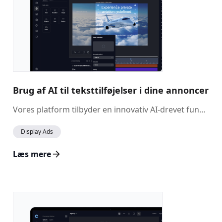
Brug af AI til teksttilføjelser i dine annoncer
Vores platform tilbyder en innovativ AI-drevet funktion, der hjælper dig med at generere overbevisende og effektiv tekst til dine annoncemoduler. Dette værktøj gør det muligt hurtigt at skabe tekstindhold, der rammer din målgruppe, så du sparer tid og arbejde, samtidig med at dine annoncer forbliver engagerende og effektfulde.
Display Ads
Læs mere