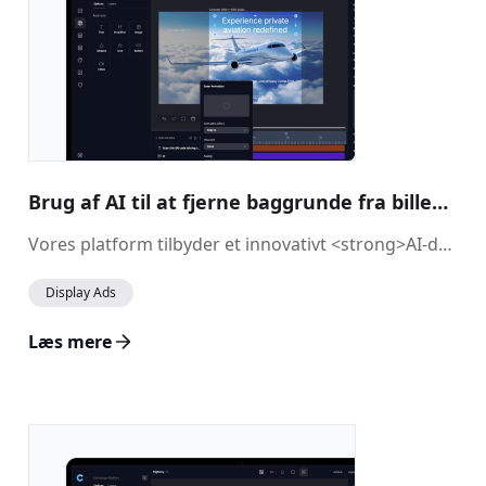
Brug af AI til at fjerne baggrunde fra billeder
Vores platform tilbyder et innovativt <strong>AI-drevet</strong> værktøj, der hjælper dig med nemt at fjerne baggrunde fra billeder, så du sparer tid og arbejde, samtidig med at dine visuelle elementer fremstår rene og professionelle. Uanset om du arbejder med produktfotos, portrætter eller enhver anden type billede, gør denne funktion det muligt at isolere motivet og skabe et poleret resultat uden behov for manuel redigering.
Display Ads
Læs mere