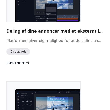
Deling af dine annoncer med et eksternt link
Platformen giver dig mulighed for at dele dine annoncer med eksterne interessenter via et sikkert link. Du kan også tilføje en adgangskode for ekstra sikkerhed, så kun autoriserede seere kan få adgang til din annonce.
Display Ads
Læs mere