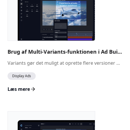
Brug af Multi-Variants-funktionen i Ad Builder
Variants gør det muligt at oprette flere versioner af din annonce i den samme kampagne. Hver Variant kan have sit eget design, indhold og budskab, hvilket gør det nemt at tilpasse annoncer til specifikke målgrupper, anledninger eller strategier – alt sammen fra én kreativ opsætning. Mens Scenes hjælper dig med at opbygge én annonce med flere trin eller overgange, giver Variants dig mulighed for at administrere helt forskellige annonceversioner parallelt. Dette er ideelt til A/B-test, lancering af sæsonkampagner, kørsel af lokaliserede creatives eller personalisering af indhold i stor skala.
Display Ads
Læs mere