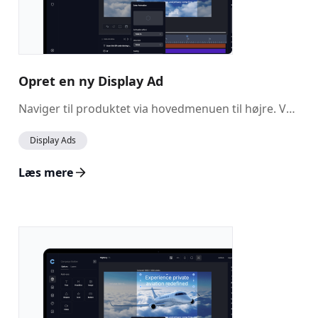
Opret en ny Display Ad
Naviger til produktet via hovedmenuen til højre. Vælg Creative Ads, hvis det ikke allerede er angivet som standard. Her kan du se alle de annoncer, der er oprettet i kontoen.
Display Ads
Læs mere