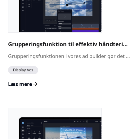
Grupperingsfunktion til effektiv håndtering af lag
Grupperingsfunktionen i vores ad builder gør det muligt at samle flere add-ons i én gruppe, så det bliver nemmere at administrere og placere dem som en samlet enhed. Funktionen er ideel til at organisere komplekse designs og sikrer, at relaterede elementer forbliver justeret og nemt kan flyttes sammen.
Display Ads
Læs mere