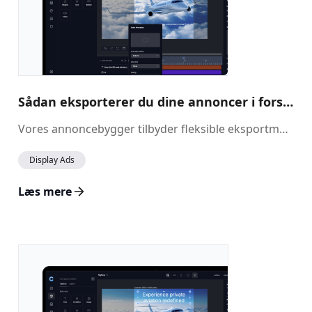
Sådan eksporterer du dine annoncer i forskellige formater
Vores annoncebygger tilbyder fleksible eksportmuligheder, så du kan downloade dine annoncer i en række størrelser og formater. Uanset om du leder efter statiske billeder, animationer eller HTML5-filer, kan du eksportere din annonce i det format, der passer bedst til dine behov.
Display Ads
Læs mere