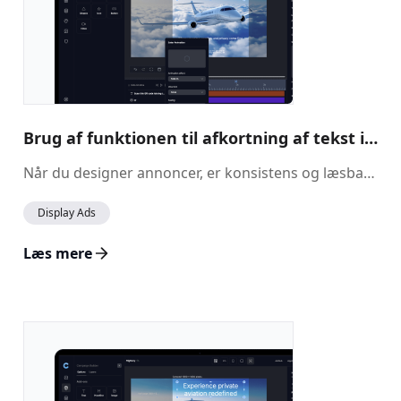
Brug af funktionen til afkortning af tekst i annoncebyggeren
Når du designer annoncer, er konsistens og læsbarhed afgørende for at sikre et visuelt tiltalende layout. Hvis du indlæser dynamisk indhold fra et feed, kan nogle tekstelementer være længere end forventet og potentielt ødelægge designet. For at forhindre dette forkorter funktionen <strong>Afkort tekst</strong> automatisk tekst, der overskrider en angivet tegnbegrænsning, så udtrykket forbliver rent og professionelt.
Display Ads
Læs mere