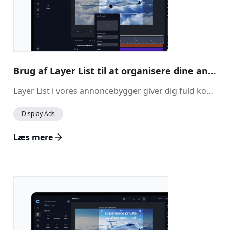
Brug af Layer List til at organisere dine annonceelementer
Layer List i vores annoncebygger giver dig fuld kontrol over placering og organisering af alle add-ons i dit design. Funktionen hjælper dig med at styre elementernes lagrækkefølge, så det bliver nemmere at skabe velstrukturerede og visuelt tiltalende annoncer.
Display Ads
Læs mere