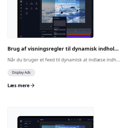
Brug af visningsregler til dynamisk indhold i Ad Builder
Når du bruger et feed til dynamisk at indlæse indhold i dine annoncer, har du nu mulighed for at anvende <strong>visningsregler</strong>. Disse regler giver dig mere kontrol over, hvordan indhold vises, ved at lade dig definere betingelser for, hvornår bestemte elementer skal vises eller skjules baseret på de data, der indlæses. Det sikrer, at dine annoncer bevarer et rent design og fuld funktionalitet, uanset variationer i indholdet.
Display Ads
Læs mere