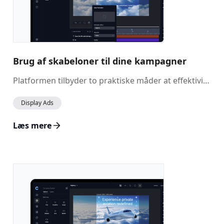
Brug af skabeloner til dine kampagner
Platformen tilbyder to praktiske måder at effektivisere din proces til oprettelse af kampagner på: ved at bruge foruddefinerede skabeloner eller ved at gemme dine tilpassede kampagner som skabeloner. Disse muligheder hjælper dig med at lancere nye kampagner hurtigere og opretholde konsistens på tværs af dine marketingindsatser.
Display Ads
Læs mere