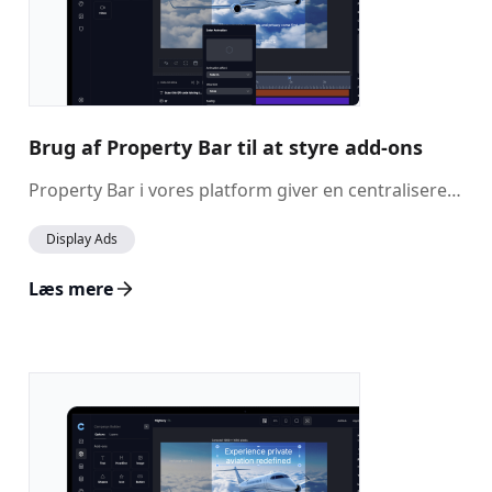
Brug af Property Bar til at styre add-ons
Property Bar i vores platform giver en centraliseret måde at administrere og tilpasse alle add-ons i dine annoncedesigns. Med denne funktion kan du nemt justere indstillinger, finjustere animationer og styre adfærden for hvert add-on, så dine annoncer ser ud og performer præcis, som du ønsker.
Display Ads
Læs mere