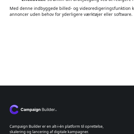
Med denne indbyggede billed- og videoredigeringsfunktion k
annoncer uden behov for yderligere værktøjer eller software.
Campaign Builder er en alt-i-én platform til oprettelse,
skalering og lancering af digitale kampagner.