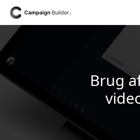
Brug a
vide