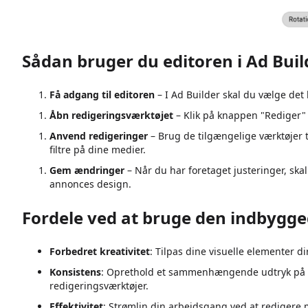
Sådan bruger du editoren i Ad Buil
Få adgang til editoren
– I Ad Builder skal du vælge det b
Åbn redigeringsværktøjet
– Klik på knappen "Rediger" 
Anvend redigeringer
– Brug de tilgængelige værktøjer ti
filtre på dine medier.
Gem ændringer
– Når du har foretaget justeringer, sk
annonces design.
Fordele ved at bruge den indbygge
Forbedret kreativitet
: Tilpas dine visuelle elementer dir
Konsistens
: Oprethold et sammenhængende udtryk på t
redigeringsværktøjer.
Effektivitet
: Strømlin din arbejdsgang ved at redigere