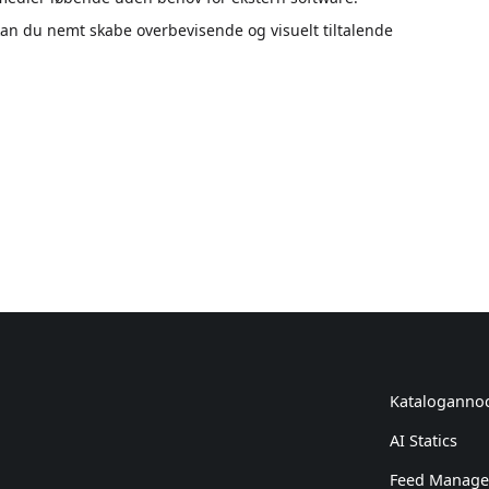
an du nemt skabe overbevisende og visuelt tiltalende
Kataloganno
AI Statics
Feed Manag