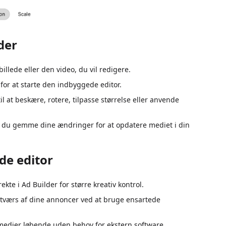
der
illede eller den video, du vil redigere.
for at starte den indbyggede editor.
l at beskære, rotere, tilpasse størrelse eller anvende
al du gemme dine ændringer for at opdatere mediet i din
de editor
ekte i Ad Builder for større kreativ kontrol.
værs af dine annoncer ved at bruge ensartede
 medier løbende uden behov for ekstern software.