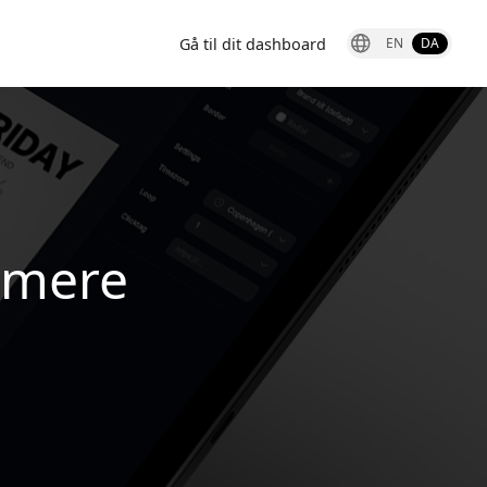
Gå til dit dashboard
EN
DA
nimere