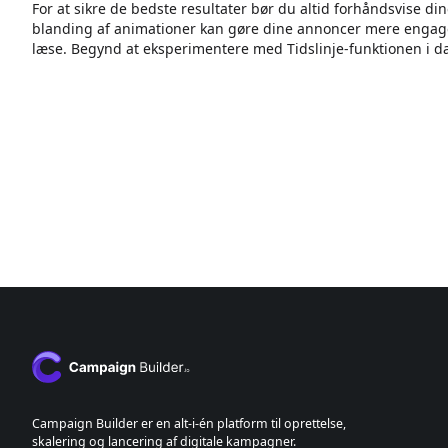
For at sikre de bedste resultater bør du altid forhåndsvise d
blanding af animationer kan gøre dine annoncer mere engager
læse. Begynd at eksperimentere med Tidslinje-funktionen i dag
Campaign Builder er en alt-i-én platform til oprettelse,
skalering og lancering af digitale kampagner.