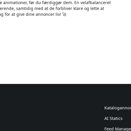
ine animationer, før du færdiggør dem. En velafbalanceret
ende, samtidig med at de forbliver klare og lette at
 for at give dine annoncer liv! 🚀
Kataloganno
AI Statics
Feed Manag