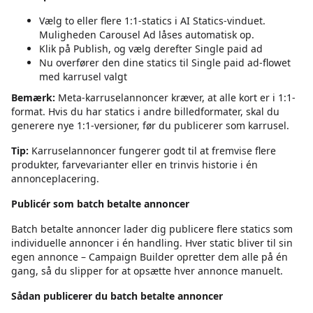
Vælg to eller flere 1:1-statics i AI Statics-vinduet.
Muligheden Carousel Ad låses automatisk op.
Klik på Publish, og vælg derefter Single paid ad
Nu overfører den dine statics til Single paid ad-flowet
med karrusel valgt
Bemærk:
Meta-karruselannoncer kræver, at alle kort er i 1:1-
format. Hvis du har statics i andre billedformater, skal du
generere nye 1:1-versioner, før du publicerer som karrusel.
Tip:
Karruselannoncer fungerer godt til at fremvise flere
produkter, farvevarianter eller en trinvis historie i én
annonceplacering.
Publicér som batch betalte annoncer
Batch betalte annoncer lader dig publicere flere statics som
individuelle annoncer i én handling. Hver static bliver til sin
egen annonce – Campaign Builder opretter dem alle på én
gang, så du slipper for at opsætte hver annonce manuelt.
Sådan publicerer du batch betalte annoncer