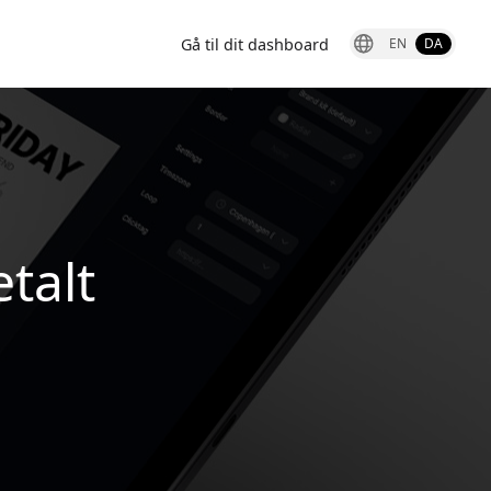
Gå til dit dashboard
EN
DA
talt