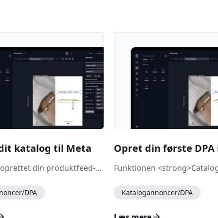
dit katalog til Meta
Når du har oprettet din produktfeed-URL i CampaignBuilder, er næste trin at forbinde den til Meta (Facebook &amp; Instagram) via Meta Commerce Manager.
noncer/DPA
Katalogannoncer/DPA
Læs mere