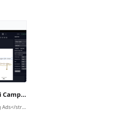
Opret din første DPA i Campaign Builder
Funktionen <strong>Catalog Ads</strong> giver dig mulighed for at forbedre dine dynamiske annoncer ved at erstatte standardproduktbilleder med fuldt designede <strong>Catalog Ads</strong>, der oprettes direkte i platformen. Det gør det muligt at vise visuelt stærke annoncer med høj konvertering i stedet for at bruge simple produktbilleder.