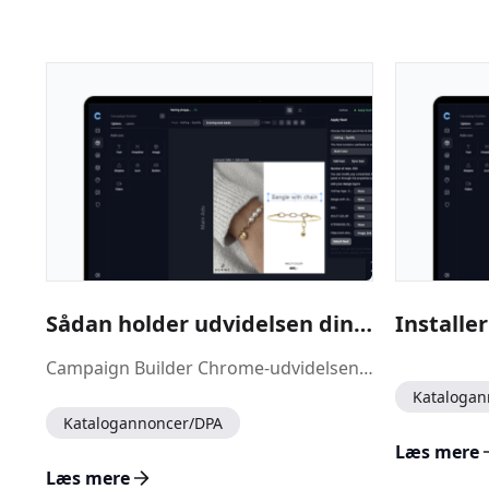
Sådan holder udvidelsen dine katalogannoncer under din kontrol
Campaign Builder Chrome-udvidelsen lader dig vælge, hvilket design der vises for hvert produkt i dine Meta-katalogannoncer, direkte fra Ads Manager. For at det kan fungere, skal Meta faktisk vise det design, du har valgt – og ikke i stilhed erstatte det med en af sine egne automatiske forbedringer eller omarrangere din annonce.
Katalogan
Katalogannoncer/DPA
Læs mere
Læs mere