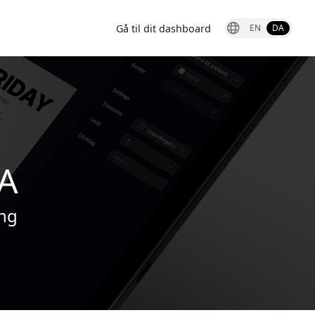
Gå til dit dashboard
EN
DA
A
ng