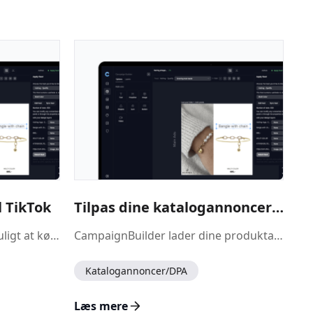
l TikTok
Tilpas dine katalogannoncer til forskellige placeringer
CampaignBuilder gør det muligt at køre dynamiske produktannoncer på TikTok ved at forbinde dit produktfeed direkte til TikTok Ads Manager. Når forbindelsen er oprettet, synkroniseres dine produkter og designs automatisk, så du kan oprette engagerende, personaliserede annoncer uden manuelle uploads.
CampaignBuilder lader dine produktannoncer automatisk tilpasse sig forskellige placeringer på Meta ved at understøtte flere annonceformater i dit feed. Når din kampagne er opbygget med flere størrelser, kan du aktivere indstillingen <strong>“Tilføj flere formater”</strong> i produktfeedet, og alle varianter inkluderes automatisk. Det sikrer, at dine annoncer vises korrekt på tværs af feed, stories, reels og andre placeringer uden manuelle justeringer.
Katalogannoncer/DPA
Læs mere