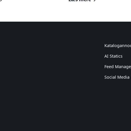
Kataloganno
AI Statics
Feed Manag
Social Media