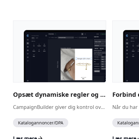
Opsæt dynamiske regler og fallback-løsninger i dit produktfeed
Forbind 
CampaignBuilder giver dig kontrol over, hvilke designs eller kampagner der bruges til dine produkter direkte i opsætningen af produktfeedet.
Katalogannoncer/DPA
Katalogan
Læs mere
Læs mere